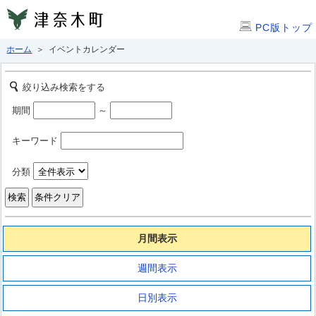
PC版トップ
ホーム
＞ イベントカレンダー
絞り込み検索をする
期間
～
キーワード
分類
月間表示
週間表示
日別表示