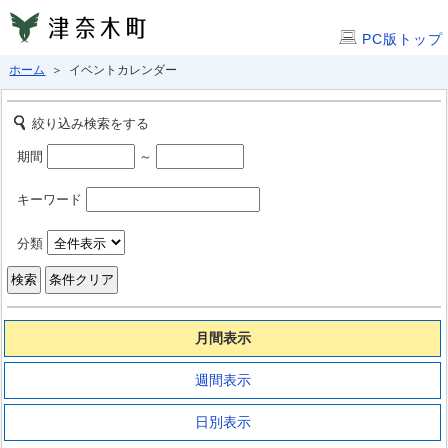
PC版トップ
ホーム
＞ イベントカレンダー
絞り込み検索をする
期間
～
キーワード
分類
月間表示
週間表示
日別表示