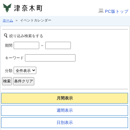
PC版トップ
ホーム
＞ イベントカレンダー
絞り込み検索をする
期間
～
キーワード
分類
月間表示
週間表示
日別表示