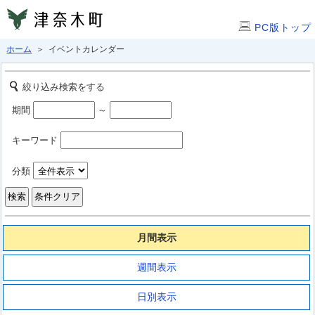
PC版トップ
ホーム
＞ イベントカレンダー
絞り込み検索をする
期間
～
キーワード
分類
月間表示
週間表示
日別表示