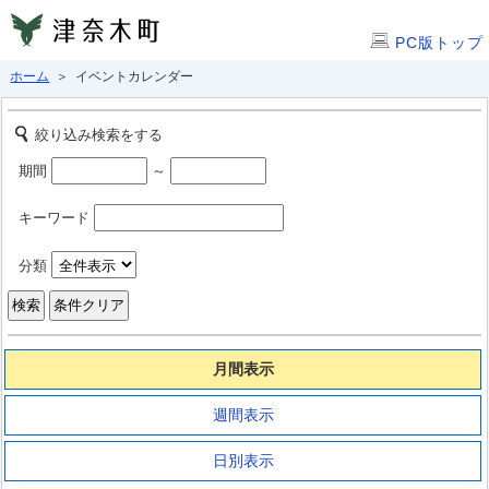
PC版トップ
ホーム
＞ イベントカレンダー
絞り込み検索をする
期間
～
キーワード
分類
月間表示
週間表示
日別表示