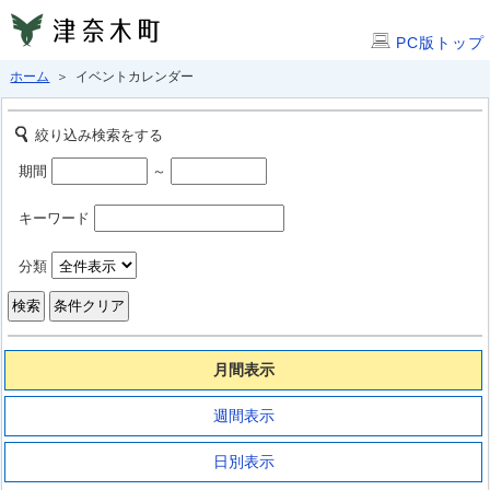
PC版トップ
ホーム
＞ イベントカレンダー
絞り込み検索をする
期間
～
キーワード
分類
月間表示
週間表示
日別表示