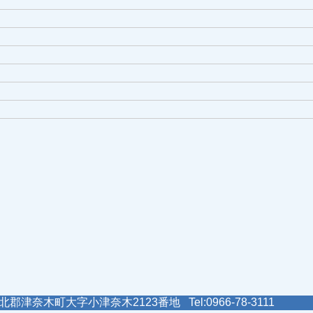
郡津奈木町大字小津奈木2123番地 Tel:0966-78-3111