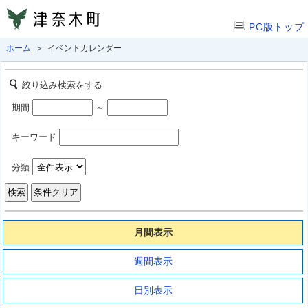
PC版トップ
ホーム
＞ イベントカレンダー
絞り込み検索をする
期間
～
キーワード
分類
月間表示
週間表示
日別表示