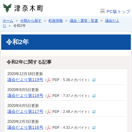
PC版トップ
ホーム
＞
分類から探す
＞
町政情報
＞
議会・選挙・監査
＞
議会だよ
り
＞ 令和2年
令和2年
令和2年に関する記事
2020年12月18日更新
議会だより第119号
（
PDF：5.38メガバイト）
2020年8月5日更新
議会だより第118号
（
PDF：7.37メガバイト）
2020年6月5日更新
議会だより第117号
（
PDF：2.48メガバイト）
2020年2月3日更新
議会だより第116号
（
PDF：4.32メガバイト）