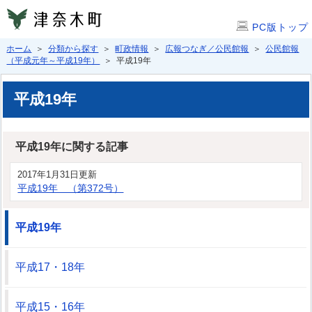
PC版トップ
ホーム
＞
分類から探す
＞
町政情報
＞
広報つなぎ／公民館報
＞
公民館報
（平成元年～平成19年）
＞ 平成19年
平成19年
平成19年に関する記事
2017年1月31日更新
平成19年 （第372号）
平成19年
平成17・18年
平成15・16年