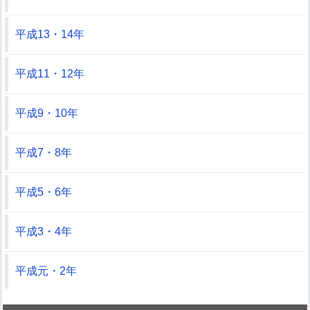
平成13・14年
平成11・12年
平成9・10年
平成7・8年
平成5・6年
平成3・4年
平成元・2年