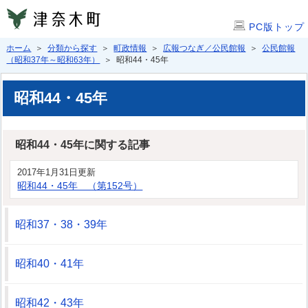
PC版トップ
ホーム
＞
分類から探す
＞
町政情報
＞
広報つなぎ／公民館報
＞
公民館報
（昭和37年～昭和63年）
＞ 昭和44・45年
昭和44・45年
昭和44・45年に関する記事
2017年1月31日更新
昭和44・45年 （第152号）
昭和37・38・39年
昭和40・41年
昭和42・43年