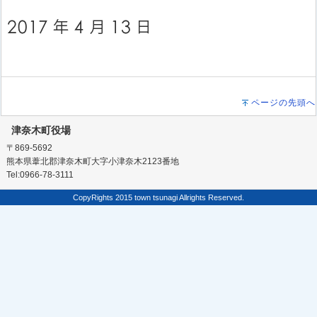
ページの先頭へ
津奈木町役場
〒869-5692
熊本県葦北郡津奈木町大字小津奈木2123番地
Tel:0966-78-3111
CopyRights 2015 town tsunagi Allrights Reserved.