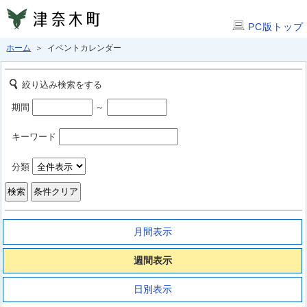
PC版トップ
ホーム
＞ イベントカレンダー
絞り込み検索をする
期間
～
キーワード
分類
月間表示
週間表示
日別表示