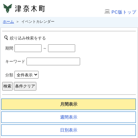
PC版トップ
ホーム
＞ イベントカレンダー
絞り込み検索をする
期間
～
キーワード
分類
月間表示
週間表示
日別表示