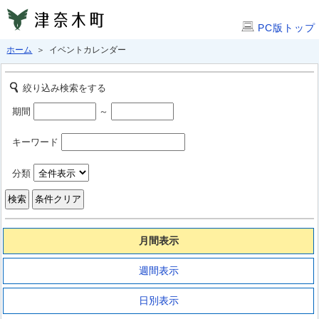
PC版トップ
ホーム
＞ イベントカレンダー
絞り込み検索をする
期間
～
キーワード
分類
月間表示
週間表示
日別表示