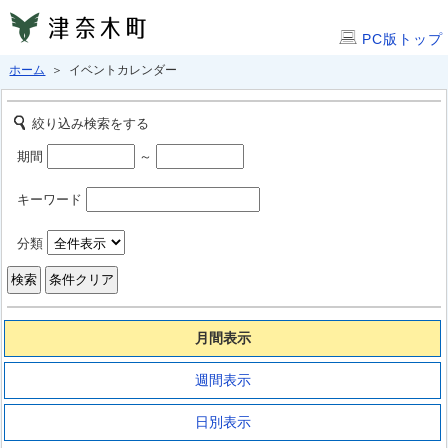
PC版トップ
ホーム
＞ イベントカレンダー
絞り込み検索をする
期間
～
キーワード
分類
月間表示
週間表示
日別表示