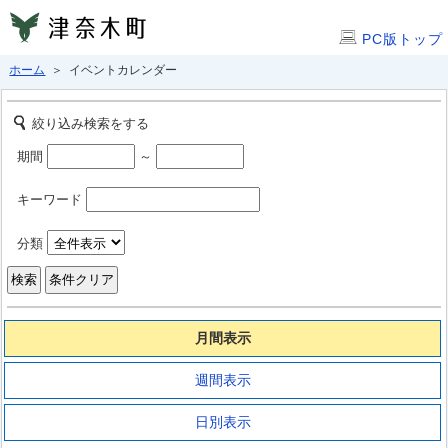
PC版トップ
ホーム
＞ イベントカレンダー
絞り込み検索をする
期間
～
キーワード
分類
月間表示
週間表示
日別表示