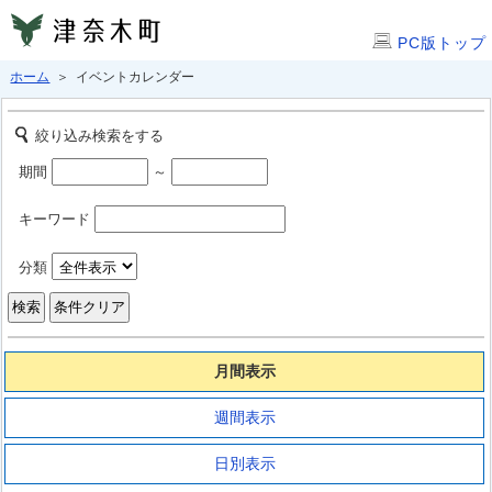
PC版トップ
ホーム
＞ イベントカレンダー
絞り込み検索をする
期間
～
キーワード
分類
月間表示
週間表示
日別表示