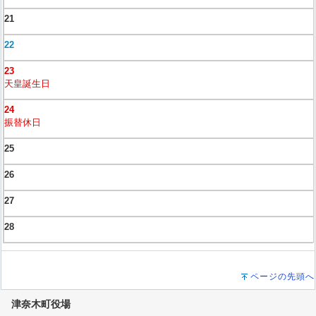
21
22
23
天皇誕生日
24
振替休日
25
26
27
28
ページの先頭へ
津奈木町役場