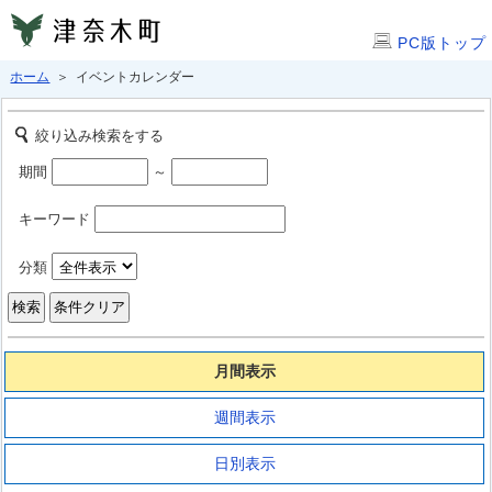
PC版トップ
ホーム
＞ イベントカレンダー
絞り込み検索をする
期間
～
キーワード
分類
月間表示
週間表示
日別表示