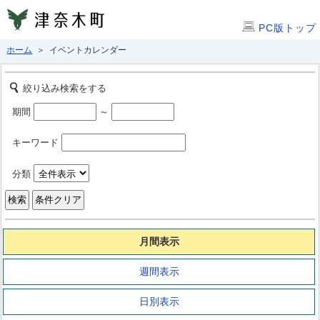
PC版トップ
ホーム
＞ イベントカレンダー
絞り込み検索をする
期間
～
キーワード
分類
月間表示
週間表示
日別表示