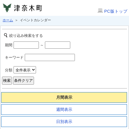
PC版トップ
ホーム
＞ イベントカレンダー
絞り込み検索をする
期間
～
キーワード
分類
月間表示
週間表示
日別表示