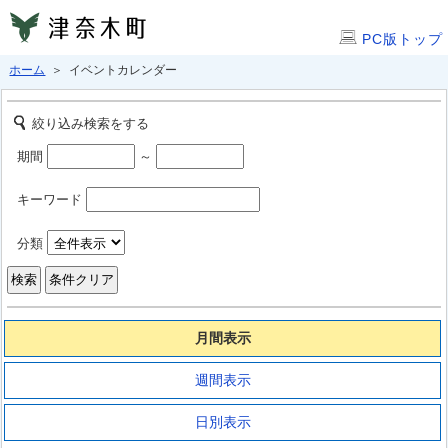
PC版トップ
ホーム
＞ イベントカレンダー
絞り込み検索をする
期間
～
キーワード
分類
月間表示
週間表示
日別表示