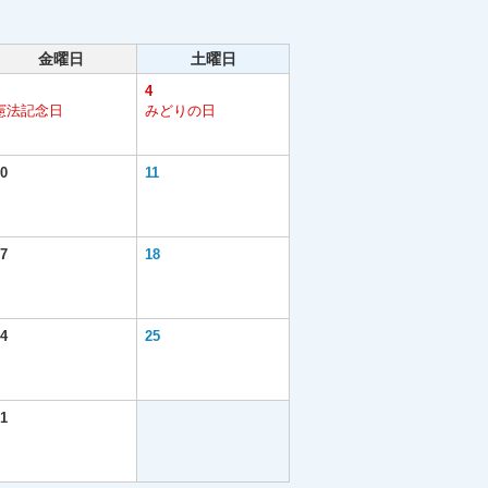
金曜日
土曜日
4
憲法記念日
みどりの日
0
11
7
18
4
25
1