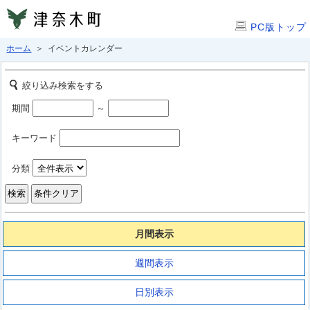
PC版トップ
ホーム
＞ イベントカレンダー
絞り込み検索をする
期間
～
キーワード
分類
月間表示
週間表示
日別表示