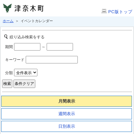
PC版トップ
ホーム
＞ イベントカレンダー
絞り込み検索をする
期間
～
キーワード
分類
月間表示
週間表示
日別表示