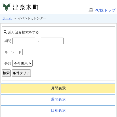
PC版トップ
ホーム
＞ イベントカレンダー
絞り込み検索をする
期間
～
キーワード
分類
月間表示
週間表示
日別表示