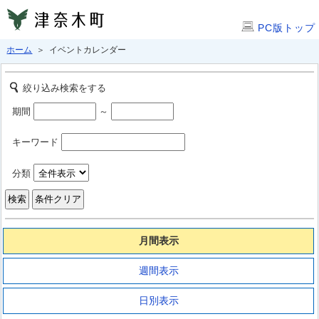
PC版トップ
ホーム
＞ イベントカレンダー
絞り込み検索をする
期間
～
キーワード
分類
月間表示
週間表示
日別表示