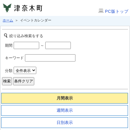
PC版トップ
ホーム
＞ イベントカレンダー
絞り込み検索をする
期間
～
キーワード
分類
月間表示
週間表示
日別表示