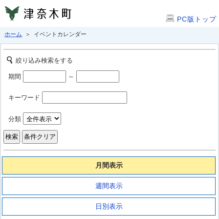
PC版トップ
ホーム
＞ イベントカレンダー
絞り込み検索をする
期間
～
キーワード
分類
月間表示
週間表示
日別表示