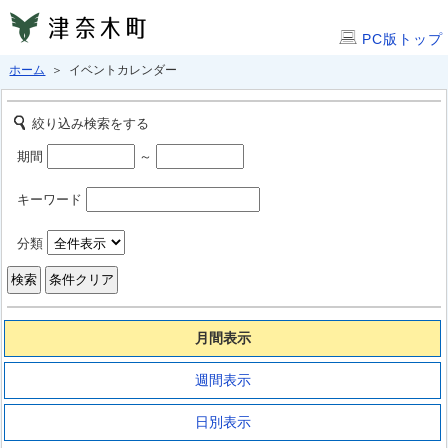
PC版トップ
ホーム
＞ イベントカレンダー
絞り込み検索をする
期間
～
キーワード
分類
月間表示
週間表示
日別表示