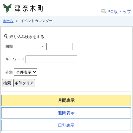
PC版トップ
ホーム
＞ イベントカレンダー
絞り込み検索をする
期間
～
キーワード
分類
月間表示
週間表示
日別表示