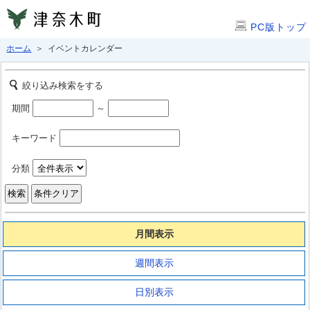
PC版トップ
ホーム
＞ イベントカレンダー
絞り込み検索をする
期間
～
キーワード
分類
月間表示
週間表示
日別表示