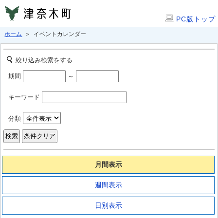
PC版トップ
ホーム
＞ イベントカレンダー
絞り込み検索をする
期間
～
キーワード
分類
月間表示
週間表示
日別表示