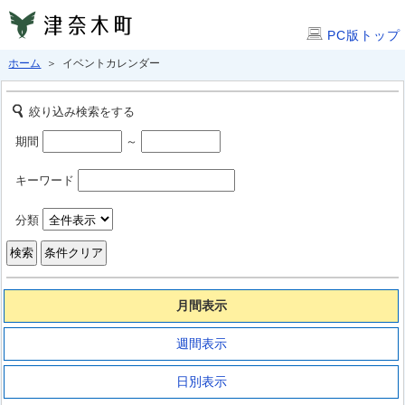
PC版トップ
ホーム
＞ イベントカレンダー
絞り込み検索をする
期間
～
キーワード
分類
月間表示
週間表示
日別表示