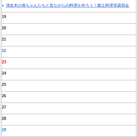
津奈木の母ちゃんたちと昔ながらの料理を作ろう！郷土料理等講習会
19
20
21
22
23
24
25
26
27
28
29