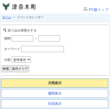
PC版トップ
ホーム
＞ イベントカレンダー
絞り込み検索をする
期間
～
キーワード
分類
月間表示
週間表示
日別表示