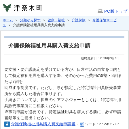
PC版トップ
ホーム
＞
分類から探す
＞
健康・福祉
＞
介護保険
＞
介護保険サービ
ス
＞ 介護保険福祉用具購入費支給申請
介護保険福祉用具購入費支給申請
最終更新日：2026年3月18日
要支援・要介護認定を受けている方が、日常生活の自立を目的と
して特定福祉用具を購入する際、そのかかった費用の9割・8割ま
たは7割を
助成する制度です。ただし、県が指定した特定福祉用具販売事業
所から購入した場合に限ります。
手続きについては、担当のケアマネジャーもしくは、特定福祉用
具販売事業所にご相談ください。
※事前申請が必要です。特定福祉用具を購入する前に、必ず申請
書類等をご提出ください。
介護保険福祉用具購入費支給申請書
（
ワード：27.2キロバイ