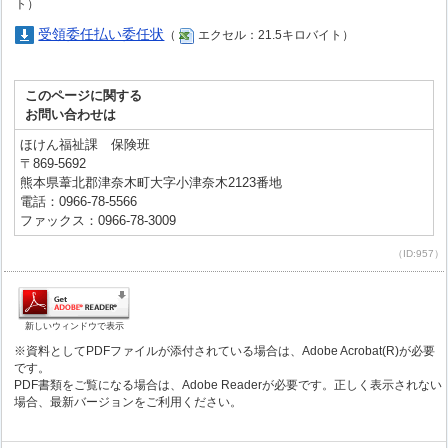
ト）
受領委任払い委任状
（
エクセル：21.5キロバイト）
このページに関する
お問い合わせは
ほけん福祉課 保険班
〒869-5692
熊本県葦北郡津奈木町大字小津奈木2123番地
電話：0966-78-5566
ファックス：0966-78-3009
（ID:957）
新しいウィンドウで表示
※資料としてPDFファイルが添付されている場合は、Adobe Acrobat(R)が必要
です。
PDF書類をご覧になる場合は、Adobe Readerが必要です。正しく表示されない
場合、最新バージョンをご利用ください。