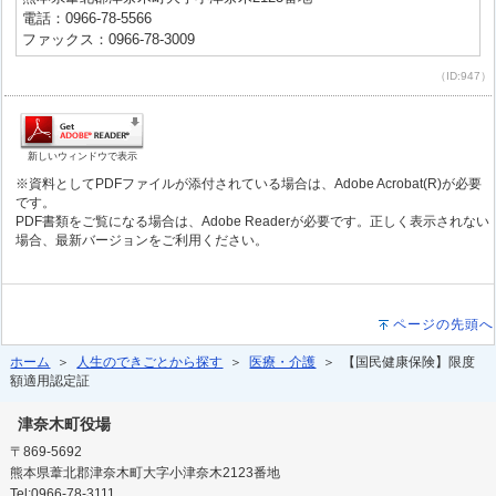
電話：0966-78-5566
ファックス：0966-78-3009
（ID:947）
新しいウィンドウで表示
※資料としてPDFファイルが添付されている場合は、Adobe Acrobat(R)が必要
です。
PDF書類をご覧になる場合は、Adobe Readerが必要です。正しく表示されない
場合、最新バージョンをご利用ください。
ページの先頭へ
ホーム
＞
人生のできごとから探す
＞
医療・介護
＞ 【国民健康保険】限度
額適用認定証
津奈木町役場
〒869-5692
熊本県葦北郡津奈木町大字小津奈木2123番地
Tel:0966-78-3111