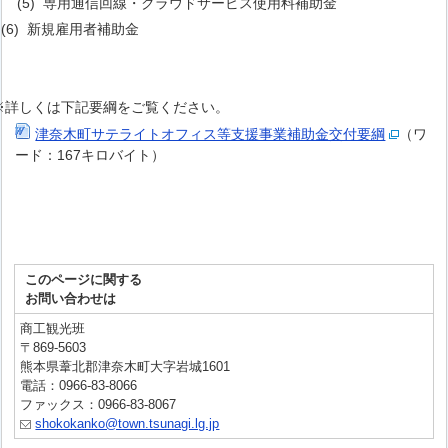
(5) 専用通信回線・クラウドサービス使用料補助金
6) 新規雇用者補助金
詳しくは下記要綱をご覧ください。
津奈木町サテライトオフィス等支援事業補助金交付要綱
（ワ
ード：167キロバイト）
このページに関する
お問い合わせは
商工観光班
〒869-5603
熊本県葦北郡津奈木町大字岩城1601
電話：0966-83-8066
ファックス：0966-83-8067
shokokanko@town.tsunagi.lg.jp