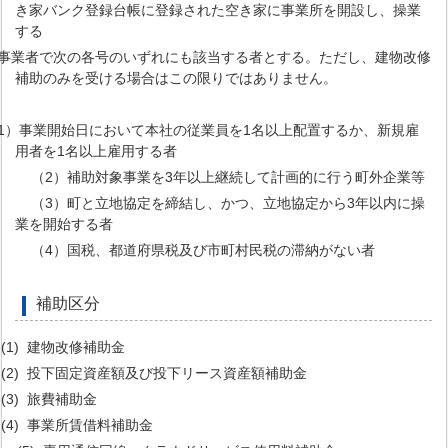
き家バンク登録台帳に登録された空き家に事業所を開設し、操業
する
業者で次の各号のいずれにも該当する者とする。ただし、建物改修
補助のみを受ける場合はこの限りではありません。
1）事業開始日において本社の従業員を1名以上配置するか、新規雇
用者を1名以上雇用する者
（2）補助対象事業を3年以上継続して計画的に行う町外企業等
（3）町と立地協定を締結し、かつ、立地協定から3年以内に操
業を開始する者
（4）国税、都道府県税及び市町村民税の滞納がない者
補助区分
1) 建物改修補助金
2) 投下固定資産額及び投下リース資産額補助金
3) 旅費補助金
4) 事業所賃借料補助金