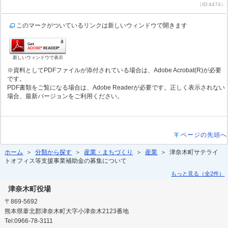
（ID:4474）
このマークがついているリンクは新しいウィンドウで開きます
新しいウィンドウで表示
※資料としてPDFファイルが添付されている場合は、Adobe Acrobat(R)が必要
です。
PDF書類をご覧になる場合は、Adobe Readerが必要です。正しく表示されない
場合、最新バージョンをご利用ください。
ページの先頭へ
ホーム
＞
分類から探す
＞
産業・まちづくり
＞
産業
＞ 津奈木町サテライ
トオフィス等支援事業補助金の募集について
もっと見る（全2件）
津奈木町役場
〒869-5692
熊本県葦北郡津奈木町大字小津奈木2123番地
Tel:0966-78-3111