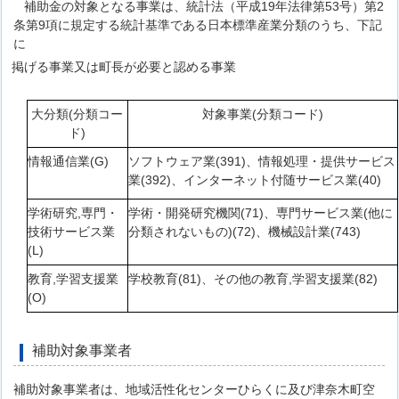
補助金の対象となる事業は、統計法（平成19年法律第53号）第2
条第9項に規定する統計基準である日本標準産業分類のうち、下記
に
掲げる事業又は町長が必要と認める事業
大分類(分類コー
対象事業(分類コード)
ド)
情報通信業(G)
ソフトウェア業(391)、情報処理・提供サービス
業(392)、インターネット付随サービス業(40)
学術研究,専門・
学術・開発研究機関(71)、専門サービス業(他に
技術サービス業
分類されないもの)(72)、機械設計業(743)
(L)
教育,学習支援業
学校教育(81)、その他の教育,学習支援業(82)
(O)
補助対象事業者
助対象事業者は、地域活性化センターひらくに及び津奈木町空