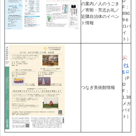
D
の案内／人のうごき
F：
／寄附・芳志お礼／
890.
近隣自治体のイベン
9キ
ト情報
ロバ
イ
ト）
P1
6
（P
D
つなぎ美術館情報
F：
1.38
メガ
バイ
ト）