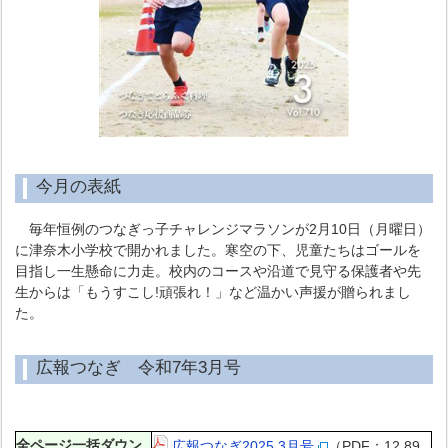
今月の表紙
毎年恒例のつなぎっ子チャレンジマラソンが2月10日（月曜日）
に津奈木小学校で開かれました。寒空の下、児童たちはゴールを
目指し一生懸命に力走。校内のコースや沿道で見守る保護者や先
生からは「もうすこし!頑張れ！」など温かい声援が贈られまし
た。
広報つなぎ 令和7年3月号
全ページ一括ダウン
広報つなぎ2025.3月号
（PDF：12.89