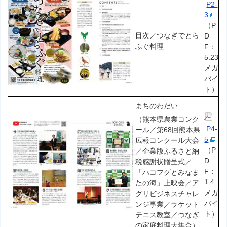
P2-
3
（P
目次／つなぎでとら
D
ふぐ料理
F：
5.23
メガ
バイ
ト）
まちのわだい
（熊本県農業コンク
P4-
ール／第68回熊本県
5
広報コンクール大会
（P
／企業版ふるさと納
D
税感謝状贈呈式／
F：
「ハコフグとみなま
1.4
たの海」上映会／ア
メガ
グリビジネスチャレ
バイ
ンジ事業／ラケット
ト）
テニス教室／つなぎ
の家庭料理大集合）