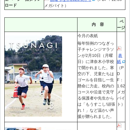
ロード
メガバイト）
ペ
内 容
ージ
今月の表紙
毎年恒例のつなぎっ
子チャレンジマラソ
ンが2月10日（月曜
表
日）に津奈木小学校
紙
で開かれました。寒
（P
空の下、児童たちは
D
ゴールを目指し一生
F：
懸命に力走。校内の
1.62
コースや沿道で見守
メガ
る保護者や先生から
バイ
は「もうすこし!頑張
ト）
れ！」など温かい声
援が贈られました。