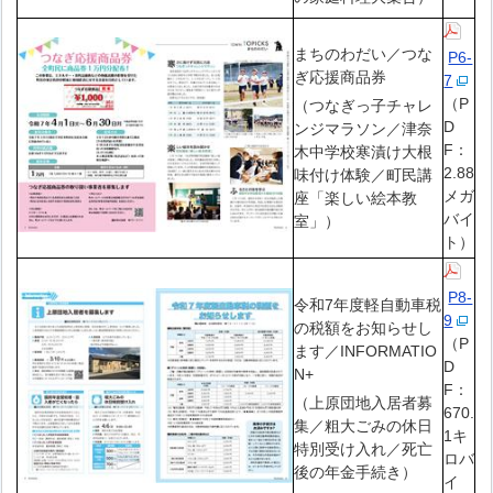
まちのわだい／つな
P6-
ぎ応援商品券
7
（P
（つなぎっ子チャレ
D
ンジマラソン／津奈
F：
木中学校寒漬け大根
2.88
味付け体験／町民講
メガ
座「楽しい絵本教
バイ
室」）
ト）
P8-
令和7年度軽自動車税
9
の税額をお知らせし
（P
ます／INFORMATIO
D
N+
F：
（上原団地入居者募
670.
集／粗大ごみの休日
1キ
特別受け入れ／死亡
ロバ
後の年金手続き）
イ