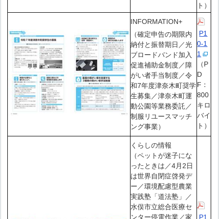
ト）
INFORMATION+
P1
（確定申告の期限内
0-1
納付と振替期日／光
1
ブロードバンド加入
（P
促進補助金制度／障
D
がい者手当制度／令
F：
和7年度津奈木町奨学
800
生募集／津奈木町運
キロ
動公園等業務委託／
バイ
制服リユースマッチ
ト）
ング事業）
くらしの情報
（ペットが迷子にな
ったときは／4月2日
は世界自閉症啓発デ
ー／環境配慮型農業
実践塾「道法塾」／
水俣市立総合医療セ
ンター停電作業／家
P1