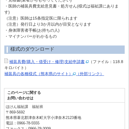
・見積書(業者からもらってください)
・医師の補装具費支給意見書・処方せん(様式は福祉課にありま
す)
（注意）医師は15条指定医に限られます
（注意）発行日より3か月以内が目安となります
・身体障害者手帳(お持ちの人)
・マイナンバーがわかるもの
様式のダウンロード
補装具費(購入・借受け・修理)支給申請書
（ファイル：118.8
キロバイト）
補装具の各種様式（熊本県のサイト）
（外部リンク）
このページに関する
お問い合わせは
ほけん福祉課 福祉班
〒869-5692
熊本県葦北郡津奈木町大字小津奈木2123番地
電話：0966-78-5555
ファックス：0966-78-3009