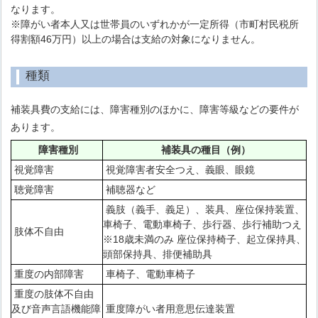
なります。
※障がい者本人又は世帯員のいずれかが一定所得（市町村民税所
得割額46万円）以上の場合は支給の対象になりません。
種類
補装具費の支給には、障害種別のほかに、障害等級などの要件が
あります。
障害種別
補装具の種目（例）
視覚障害
視覚障害者安全つえ、義眼、眼鏡
聴覚障害
補聴器など
義肢（義手、義足）、装具、座位保持装置、
車椅子、電動車椅子、歩行器、歩行補助つえ
肢体不自由
※18歳未満のみ 座位保持椅子、起立保持具、
頭部保持具、排便補助具
重度の内部障害
車椅子、電動車椅子
重度の肢体不自由
及び音声言語機能障
重度障がい者用意思伝達装置