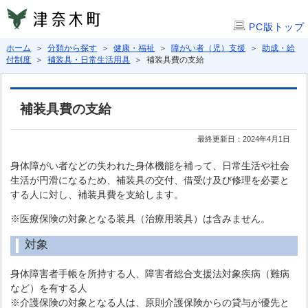
PC版トップ
ホーム
＞
分類から探す
＞
健康・福祉
＞
障がい者（児）支援
＞
助成・給
付制度
＞
補装具・日常生活用具
＞ 補装具費の支給
補装具費の支給
最終更新日：2024年4月1日
身体障がい者などの失われた身体機能を補って、日常生活や社会
生活が円滑になるため、補装具の交付、借受け及び修理を必要と
する人に対し、補装具費を支給します。
※医療保険の対象となる装具（治療用装具）は含みません。
対象
身体障害者手帳を所持する人、障害者総合支援法対象疾病（難病
など）を有する人
※介護保険の対象となる人は、原則介護保険からの貸与が優先と