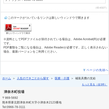
（ID:4327）
このマークがついているリンクは新しいウィンドウで開きます
新しいウィンドウで表示
※資料としてPDFファイルが添付されている場合は、Adobe Acrobat(R)が必要
です。
PDF書類をご覧になる場合は、Adobe Readerが必要です。正しく表示されない
場合、最新バージョンをご利用ください。
ページの先頭へ
ホーム
＞
人生のできごとから探す
＞
医療・介護
＞ 補装具費の支給
もっと見る（全3件）
津奈木町役場
〒869-5692
熊本県葦北郡津奈木町大字小津奈木2123番地
Tel:0966-78-3111