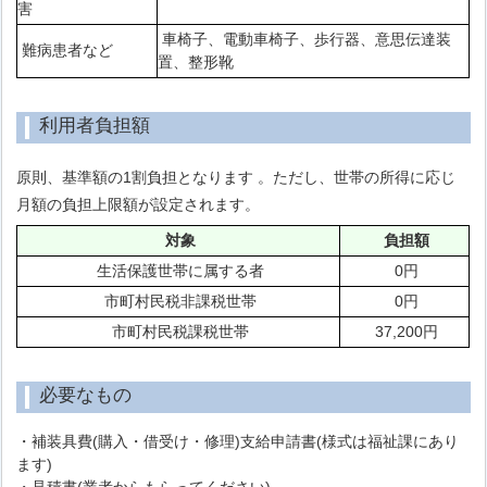
害
車椅子、電動車椅子、歩行器、意思伝達装
難病患者など
置、整形靴
利用者負担額
原則、基準額の1割負担となります 。ただし、世帯の所得に応じ
月額の負担上限額が設定されます。
対象
負担額
生活保護世帯に属する者
0円
市町村民税非課税世帯
0円
市町村民税課税世帯
37,200円
必要なもの
・補装具費(購入・借受け・修理)支給申請書(様式は福祉課にあり
ます)