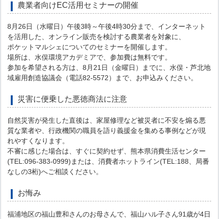
農業者向けEC活用セミナーの開催
8月26日（水曜日）午後3時～午後4時30分まで、インターネット
を活用した、オンライン販売を検討する農業者を対象に、
ポケットマルシェについてのセミナーを開催します。
場所は、水俣環境アカデミアで、参加費は無料です。
参加を希望される方は、8月21日（金曜日）までに、水俣・芦北地
域雇用創造協議会（電話82-5572）まで、お申込みください。
災害に便乗した悪徳商法に注意
自然災害が発生した直後は、家屋修理など被災者に不安を煽る悪
質な業者や、行政機関の職員を語り義援金を集める事例などが現
れやすくなります。
不審に感じた場合は、すぐに契約せず、熊本県消費生活センター
(TEL:096-383-0999)または、消費者ホットライン(TEL:188、局番
なしの3桁)へご相談ください。
お悔み
福浦地区の福山豊和さんのお母さんで、福山ハル子さん91歳が4日