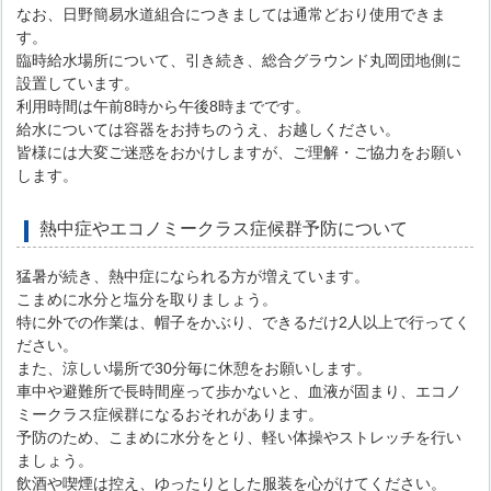
なお、日野簡易水道組合につきましては通常どおり使用できま
す。
臨時給水場所について、引き続き、総合グラウンド丸岡団地側に
設置しています。
利用時間は午前8時から午後8時までです。
給水については容器をお持ちのうえ、お越しください。
皆様には大変ご迷惑をおかけしますが、ご理解・ご協力をお願い
します。
熱中症やエコノミークラス症候群予防について
猛暑が続き、熱中症になられる方が増えています。
こまめに水分と塩分を取りましょう。
特に外での作業は、帽子をかぶり、できるだけ2人以上で行ってく
ださい。
また、涼しい場所で30分毎に休憩をお願いします。
車中や避難所で長時間座って歩かないと、血液が固まり、エコノ
ミークラス症候群になるおそれがあります。
予防のため、こまめに水分をとり、軽い体操やストレッチを行い
ましょう。
飲酒や喫煙は控え、ゆったりとした服装を心がけてください。