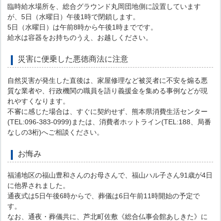
臨時給水場所を、総合グラウンド丸岡団地側に設置しています
が、5日（水曜日）午後1時で閉鎖します。
5日（水曜日）は午前8時から午後1時までです。
給水は容器をお持ちのうえ、お越しください。
災害に便乗した悪徳商法に注意
自然災害が発生した直後は、家屋修理など被災者に不安を煽る悪
質な業者や、行政機関の職員を語り義援金を集める事例などが現
れやすくなります。
不審に感じた場合は、すぐに契約せず、熊本県消費生活センター
(TEL:096-383-0999)または、消費者ホットライン(TEL:188、局番
なしの3桁)へご相談ください。
お悔み
福浦地区の福山豊和さんのお母さんで、福山ハル子さん91歳が4日
に他界されました。
通夜式は5日午後6時からで、葬儀は6日午前11時開始の予定で
す。
なお、通夜・葬儀共に、芦北町佐敷《総合仏事会館あしきた》に