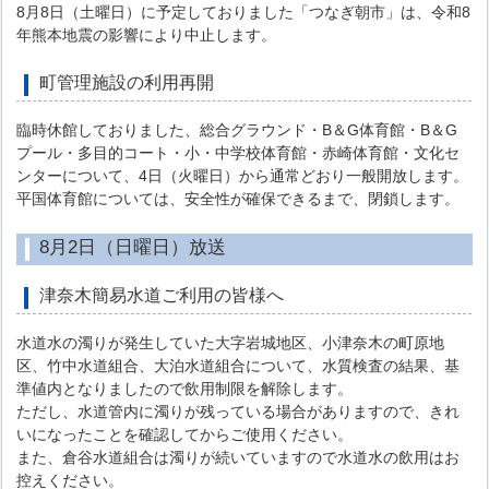
8月8日（土曜日）に予定しておりました「つなぎ朝市」は、令和8
年熊本地震の影響により中止します。
町管理施設の利用再開
臨時休館しておりました、総合グラウンド・B＆G体育館・B＆G
プール・多目的コート・小・中学校体育館・赤崎体育館・文化セ
ンターについて、4日（火曜日）から通常どおり一般開放します。
平国体育館については、安全性が確保できるまで、閉鎖します。
8月2日（日曜日）放送
津奈木簡易水道ご利用の皆様へ
水道水の濁りが発生していた大字岩城地区、小津奈木の町原地
区、竹中水道組合、大泊水道組合について、水質検査の結果、基
準値内となりましたので飲用制限を解除します。
ただし、水道管内に濁りが残っている場合がありますので、きれ
いになったことを確認してからご使用ください。
また、倉谷水道組合は濁りが続いていますので水道水の飲用はお
控えください。