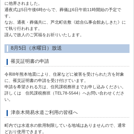
に他界されました。
通夜式は5日午後6時からで、葬儀は6日午前11時開始の予定で
す。
なお、通夜・葬儀共に、芦北町佐敷《総合仏事会館あしきた》に
て執り行われます。
謹んで故人のご冥福をお祈りいたします。
8月5日（水曜日）放送
罹災証明書の申請
令和8年熊本地震により、住家などに被害を受けられた方を対象
に、罹災証明書の申請を受け付けています。
申請を希望される方は、住民課税務班までお申し込みください。
詳しくは 住民課税務班（TEL78-5544）へお問い合わせくださ
い。
津奈木簡易水道ご利用の皆様へ
町内では水道水の飲用制限している地域はありませんので、通常
どおり使用できます。