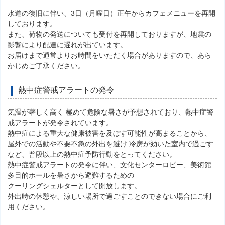
水道の復旧に伴い、3日（月曜日）正午からカフェメニューを再開
しております。
また、荷物の発送についても受付を再開しておりますが、地震の
影響により配達に遅れが出ています。
お届けまで通常よりお時間をいただく場合がありますので、あら
かじめご了承ください。
熱中症警戒アラートの発令
気温が著しく高く 極めて危険な暑さが予想されており、熱中症警
戒アラートが発令されています。
熱中症による重大な健康被害を及ぼす可能性が高まることから、
屋外での活動や不要不急の外出を避け 冷房が効いた室内で過ごす
など、普段以上の熱中症予防行動をとってください。
熱中症警戒アラートの発令に伴い、文化センターロビー、美術館
多目的ホールを暑さから避難するための
クーリングシェルターとして開放します。
外出時の休憩や、涼しい場所で過ごすことのできない場合にご利
用ください。