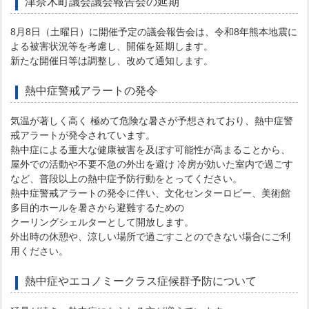
津奈木町議会議会報告会の延期
8月8日（土曜日）に開催予定の議会報告会は、令和8年熊本地震に
よる被害状況等を考慮し、開催を延期します。
新たな開催日等は調整し、改めて通知します。
熱中症警戒アラートの発令
気温が著しく高く 極めて危険な暑さが予想されており、熱中症警
戒アラートが発令されています。
熱中症による重大な健康被害を及ぼす可能性が高まることから、
屋外での活動や不要不急の外出を避け 冷房が効いた室内で過ごす
など、普段以上の熱中症予防行動をとってください。
熱中症警戒アラートの発令に伴い、文化センターロビー、美術館
多目的ホールを暑さから避難するための
クーリングシェルターとして開放します。
外出時の休憩や、涼しい場所で過ごすことのできない場合にご利
用ください。
熱中症やエコノミークラス症候群予防について