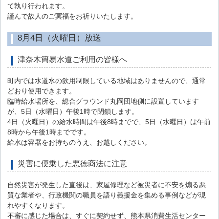
て執り行われます。
謹んで故人のご冥福をお祈りいたします。
8月4日（火曜日）放送
津奈木簡易水道ご利用の皆様へ
町内では水道水の飲用制限している地域はありませんので、通常
どおり使用できます。
臨時給水場所を、総合グラウンド丸岡団地側に設置しています
が、5日（水曜日）午後1時で閉鎖します。
4日（火曜日）の給水時間は午後8時までで、5日（水曜日）は午前
8時から午後1時までです。
給水は容器をお持ちのうえ、お越しください。
災害に便乗した悪徳商法に注意
自然災害が発生した直後は、家屋修理など被災者に不安を煽る悪
質な業者や、行政機関の職員を語り義援金を集める事例などが現
れやすくなります。
不審に感じた場合は、すぐに契約せず、熊本県消費生活センター