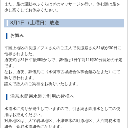
また、足の運動やふくらはぎのマッサージを行い、休む際は足を
少し高くしてお休みください。
8月1日（土曜日）放送
お悔み
平国上地区の長濵ノブエさんのご主人で長濵巌さん81歳が30日に
他界されました。
通夜式は31日午後6時からで、葬儀は1日午前11時30分開始の予定
です。
なお、通夜、葬儀共に《水俣市古城総合仏事会館みなまた》にて
執り行われます。
謹んで故人のご冥福をお祈りいたします。
津奈木簡易水道ご利用の皆様へ
水道水に濁りが発生していますので、引き続き飲用水としての使
用はお控えください。
対象地区は、大字岩城地区、小津奈木の町原地区、大泊簡易水道
組合、倉谷水道組合になります。