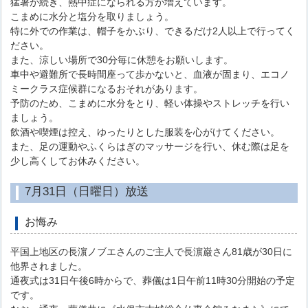
猛暑が続き、熱中症になられる方が増えています。
こまめに水分と塩分を取りましょう。
特に外での作業は、帽子をかぶり、できるだけ2人以上で行ってく
ださい。
また、涼しい場所で30分毎に休憩をお願いします。
車中や避難所で長時間座って歩かないと、血液が固まり、エコノ
ミークラス症候群になるおそれがあります。
予防のため、こまめに水分をとり、軽い体操やストレッチを行い
ましょう。
飲酒や喫煙は控え、ゆったりとした服装を心がけてください。
また、足の運動やふくらはぎのマッサージを行い、休む際は足を
少し高くしてお休みください。
7月31日（日曜日）放送
お悔み
平国上地区の長濵ノブエさんのご主人で長濵巌さん81歳が30日に
他界されました。
通夜式は31日午後6時からで、葬儀は1日午前11時30分開始の予定
です。