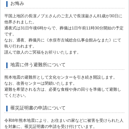
お悔み
平国上地区の長濵ノブエさんのご主人で長濵巌さん81歳が30日に
他界されました。
通夜式は31日午後6時からで、葬儀は1日午前11時30分開始の予定
です。
なお、通夜、葬儀共に《水俣市古城総合仏事会館みなまた》にて
執り行われます。
謹んで故人のご冥福をお祈りいたします。
地震に伴う避難所について
熊本地震の避難所として文化センターを引き続き開設します。
なお、改善センターは閉鎖いたします。
避難を希望される方は、必要な食糧や身の回りを準備して避難し
てください。
罹災証明書の申請について
令和8年熊本地震により、お住まいの家などに被害を受けられた人
を対象に、罹災証明書の申請を受け付けています。