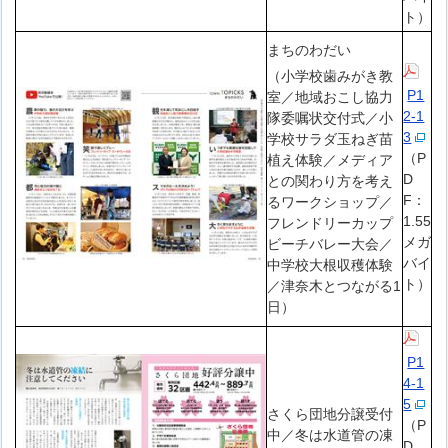
ト）
まちのわだい
（小学校歯みがき教
P1
室／地域おこし協力
2-1
隊委嘱状交付式／小
3
学校サラダ玉ねぎ苗
（P
植え体験／メディア
D
との関わり方を考え
F：
るワークショップ／
1.55
フレンドリーカップ
メガ
ビーチバレー大会／
バイ
中学校大根収穫体験
ト）
／津奈木とつながる1
日）
P1
4-1
5
さくら団地分譲受付
（P
中／冬は水道管の凍
D