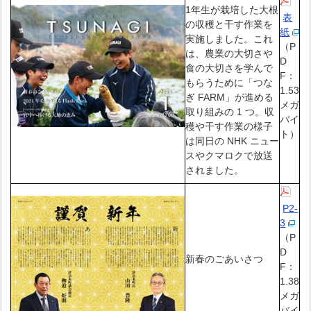
1年生が栽培した大根
表
の収穫と干す作業を
紙
実施しました。これ
（P
は、農業の大切さや
D
食の大切さを学んで
F：
もらうために「つな
1.53
ぎ FARM」が進める
メガ
取り組みの 1 つ。収
バイ
穫や干す作業の様子
ト）
は同日の NHK ニュー
スやクマロクで放送
されました。
P2-
3
（P
D
新春のごあいさつ
F：
1.38
メガ
バイ