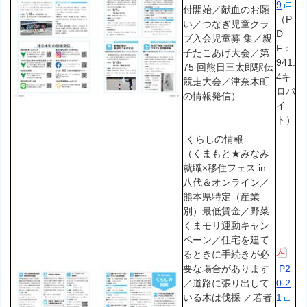
9
付開始／献血のお願
（P
い／つなぎ児童クラ
D
ブ入会児童募 集／親
F：
子たこあげ大会／第
941.
75 回熊日三太郎駅伝
4キ
競走大会／津奈木町
ロバ
の情報発信）
イ
ト）
くらしの情報
（くまもと★みなみ
就職×移住フェス in
八代＆オンライン／
熊本県特定（産業
別）最低賃金／野菜
くまモリ運動キャン
ペーン／住宅を建て
るときに手続きが必
要な場合があります
P2
／道路に張り出して
0-2
いる木は伐採 ／若者
1