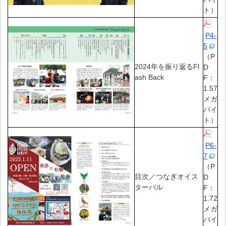
ト）
P4-
5
（P
2024年を振り返るFl
D
ash Back
F：
1.57
メガ
バイ
ト）
P6-
7
（P
目次／つなぎオイス
D
ターバル
F：
1.72
メガ
バイ