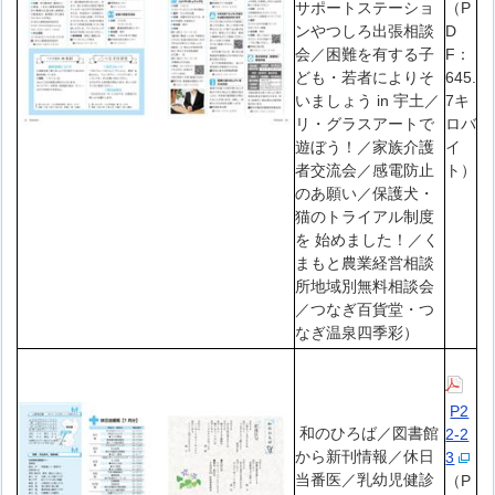
サポートステーショ
（P
ンやつしろ出張相談
D
会／困難を有する子
F：
ども・若者によりそ
645.
いましょう in 宇土／
7キ
リ・グラスアートで
ロバ
遊ぼう！／家族介護
イ
者交流会／感電防止
ト）
のあ願い／保護犬・
猫のトライアル制度
を 始めました！／く
まもと農業経営相談
所地域別無料相談会
／つなぎ百貨堂・つ
なぎ温泉四季彩）
P2
和のひろば／図書館
2-2
から新刊情報／休日
3
当番医／乳幼児健診
（P