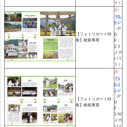
ト）
P8-
9
（P
【フォトリポート特
D
集】献穀事業
F：
2.3
メガ
バイ
ト）
P1
0-1
1
（P
【フォトリポート特
D
集】献穀事業
F：
1.92
メガ
バイ