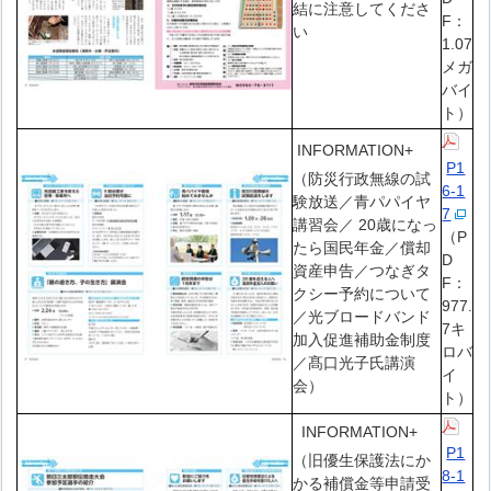
結に注意してくださ
F：
い
1.07
メガ
バイ
ト）
INFORMATION+
P1
（防災行政無線の試
6-1
験放送／青パパイヤ
7
講習会／ 20歳になっ
（P
たら国民年金／償却
D
資産申告／つなぎタ
F：
クシー予約について
977.
／光ブロードバンド
7キ
加入促進補助金制度
ロバ
／髙口光子氏講演
イ
会）
ト）
INFORMATION+
P1
（旧優生保護法にか
8-1
かる補償金等申請受