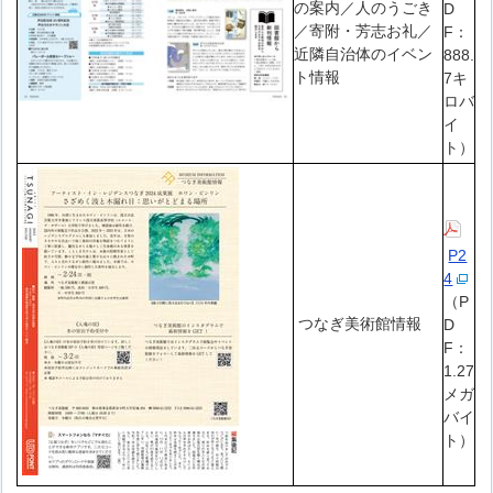
の案内／人のうごき
D
／寄附・芳志お礼／
F：
近隣自治体のイベン
888.
ト情報
7キ
ロバ
イ
ト）
P2
4
（P
つなぎ美術館情報
D
F：
1.27
メガ
バイ
ト）