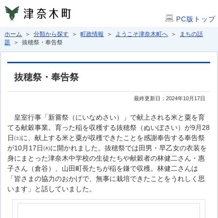
PC版トップ
ホーム
＞
分類から探す
＞
町政情報
＞
ようこそ津奈木町へ
＞
まちの話
題
＞ 抜穂祭・奉告祭
抜穂祭・奉告祭
最終更新日：2024年10月17日
皇室行事「新嘗祭（にいなめさい）」で献上される米と粟を育
てる献穀事業。育った稲を収穫する抜穂祭（ぬいぼさい）が9月28
日㈯に、献上する米と粟が収穫できたことを感謝奉告する奉告祭
が10月17日㈭に開かれました。抜穂祭では田男・早乙女の衣装を
身にまとった津奈木中学校の生徒たちや献穀者の林健二さん・惠
子さん（倉谷）、山田町長たちが稲を鎌で収穫。林健二さんは
「皆さまの協力のおかげで、無事に栽培できたことをうれしく思
います」と話していました。