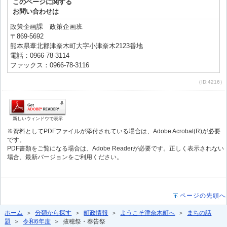
このページに関する
お問い合わせは
政策企画課 政策企画班
〒869-5692
熊本県葦北郡津奈木町大字小津奈木2123番地
電話：0966-78-3114
ファックス：0966-78-3116
（ID:4216）
新しいウィンドウで表示
※資料としてPDFファイルが添付されている場合は、Adobe Acrobat(R)が必要
です。
PDF書類をご覧になる場合は、Adobe Readerが必要です。正しく表示されない
場合、最新バージョンをご利用ください。
ページの先頭へ
ホーム
＞
分類から探す
＞
町政情報
＞
ようこそ津奈木町へ
＞
まちの話
題
＞
令和6年度
＞ 抜穂祭・奉告祭