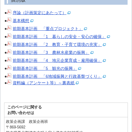
●
序論（計画策定にあたって）
●
基本構想
●
前期基本計画 「重点プロジェクト」
●
前期基本計画 「1 暮らしの安全・安心の確保」
●
前期基本計画 「2 教育・子育て環境の充実」
●
前期基本計画 「3 農林水産業の振興」
●
前期基本計画 「4 地元企業育成・雇用確保」
●
前期基本計画 「5 観光の振興」
●
前期基本計画 「6地域振興と行政基盤づくり」
●
資料編（アンケート等）～裏表紙
このページに関する
お問い合わせは
政策企画課 政策企画班
〒869-5692