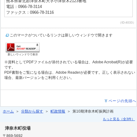
熊本県葦北郡津奈木町大字小津奈木2123番地
電話：0966-78-3114
ファックス：0966-78-3116
（ID:4033）
このマークがついているリンクは新しいウィンドウで開きます
新しいウィンドウで表示
※資料としてPDFファイルが添付されている場合は、Adobe Acrobat(R)が必要
です。
PDF書類をご覧になる場合は、Adobe Readerが必要です。正しく表示されない
場合、最新バージョンをご利用ください。
ページの先頭へ
ホーム
＞
分類から探す
＞
町政情報
＞ 第10期津奈木町振興計画
もっと見る（全3件）
津奈木町役場
〒869-5692