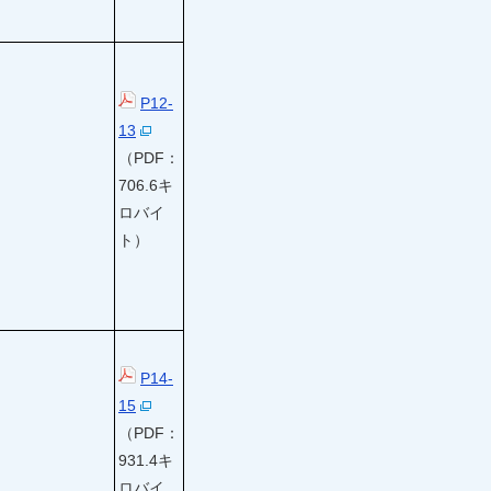
P12-
13
（PDF：
706.6キ
ロバイ
ト）
P14-
15
（PDF：
931.4キ
ロバイ