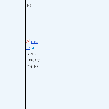
ト）
P16-
17
（PDF：
1.06メガ
バイト）