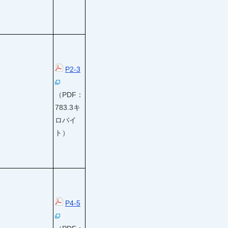
P2-3
（PDF：
783.3キ
ロバイ
ト）
P4-5