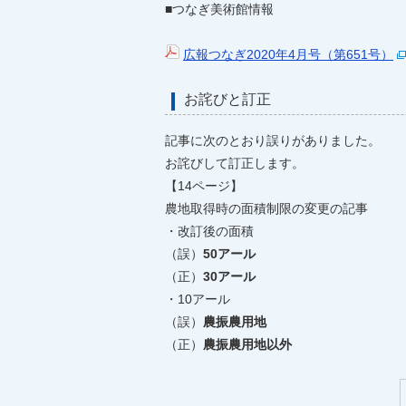
■つなぎ美術館情報
広報つなぎ2020年4月号（第651号）
お詫びと訂正
記事に次のとおり誤りがありました。
お詫びして訂正します。
【14ページ】
農地取得時の面積制限の変更の記事
・改訂後の面積
（誤）
50アール
（正）
30アール
・10アール
（誤）
農振農用地
（正）
農振農用地以外