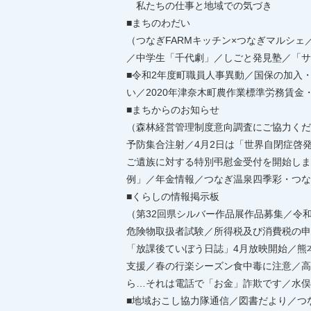
私たちの仕事と地域での気づき
■まちのわだい
（つなぎFARMキッチン×つなぎマルシ
／中学生「千代劇」／しごと発見塾／「サ
■令和2年度町職員人事異動／国保の加入
い／2020年津奈木町農作業標準労務賃
■まちからのお知らせ
（森林経営管理制度意向調査にご協力くだ
予防集合注射／4月2日は「世界自閉症啓
ご遺族に対する特別弔慰金受付を開始しま
例」／年金情報／つなぎ温泉四季彩・つな
■くらしの情報掲示板
（第32回県シルバー作品展作品募集／令
危険物取扱者試験／所得税及び消費税の申
「放課後ていぼう日誌」4月放映開始／熊
支援／春の行楽シーズン食中毒に注意／高
ら…それは電話で「お金」詐欺です／水俣
■地域おこし協力隊通信／図書だより／つ