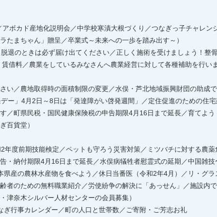
ェ／アボカド産地化説明会／中学校寒漬大根づくり／つなぎっ子チャレン
ラたまちゃん」贈呈／卒業式～未来への一歩を踏み出す～）
・脱退のときは必ず届け出てください／正しく施術を受けましょう！整
金・賃借料／農業をしているみなさんへ農業経営に対して各種補助を行い
さい／農地取得時の面積制限の変更／水俣・芦北地域振興財団の助成で
発デー」4月2日～8日は「発達障がい啓発週間」／定住促進のための住
す／町県民税・国民健康保険税の申告期限4月16日まで延長／育てよ
ぎ百貨堂）
和2年度前期技能検定／ペットも守ろう災害対策／ミツバチに対する農
告・納付期限4月16日まで延長／水俣病犠牲者慰霊式の延期／中国雑
本県産の農林水産物を食べよう／休日当番医（令和2年4月）／リ・グ
齢者のための無料職業紹介／労使紛争の解決に「あっせん」／施設内で
・津奈木シルバー人材センターの会員募集）
なぎ行事カレンダー／町の人口と世帯数／ご寄附・ご芳志お礼