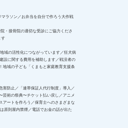
ジマラソン／お弁当を自分で作ろう大作戦
骨院・接骨院の適切な受診にご協力くださ
ます
地域の活性化につながっています／狂犬病
宅建設に関する費用を補助します／戦没者の
う！地域の子ども「くまもと家庭教育支援条
薬危害防止／「連帯保証人代行制度」導入／
技〜芸術の祭典〜チケット払い戻し／アニメ
ラスアートを作ろう／保育士へのさまざまな
は原則屋内禁煙／電話でお金の話が出た