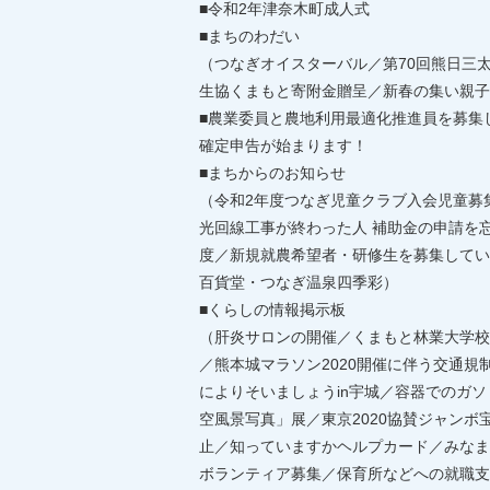
■令和2年津奈木町成人式
■まちのわだい
（つなぎオイスターバル／第70回熊日三
生協くまもと寄附金贈呈／新春の集い親子
■農業委員と農地利用最適化推進員を募集
確定申告が始まります！
■まちからのお知らせ
（令和2年度つなぎ児童クラブ入会児童募
光回線工事が終わった人 補助金の申請を
度／新規就農希望者・研修生を募集してい
百貨堂・つなぎ温泉四季彩）
■くらしの情報掲示板
（肝炎サロンの開催／くまもと林業大学校
／熊本城マラソン2020開催に伴う交通
によりそいましょうin宇城／容器でのガ
空風景写真」展／東京2020協賛ジャン
止／知っていますかヘルプカード／みなま
ボランティア募集／保育所などへの就職支