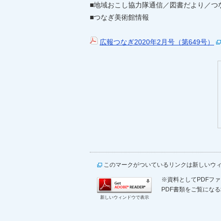
■地域おこし協力隊通信／図書だより／つ
■つなぎ美術館情報
広報つなぎ2020年2月号（第649号）
このマークがついているリンクは新しいウ
※資料としてPDFファイ
PDF書類をご覧になる
新しいウィンドウで表示