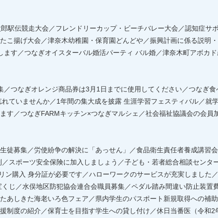
太郎駅伝競走大会／フレンドリーカップ・ビーチバレー大会／認知症サ
たこ揚げ大会／津奈木幼稚園・保育園どんどや／振興計画に係る説明・
します／つなぎオイスターバル婚活パーティ バル婚／津奈木町アボカ
集／つなぎオレンジ商品券は3月1日までに使用してください／つなぎ
忘れていませんか／1年間の集大成を披露 生涯学習フェスティバル／就
ます／つなぎFARMキッチン×つなぎマルシェ／社会福祉協議会の会員
生徒募集／労使紛争の解決に「あっせん」／食品衛生責任者養成講習会
規制／スポーツ安全保険に加入しましょう／子ども・若者総合相談センタ
ソリン購入 身分証が必要です／ハローワークのサービスが充実しました
ボ宝くじ／水俣地区防犯協会連合会職員募集／ペダル踏み間違い防止装置
たあしきた海老いろ色フェア／県内学生のパスポート新規取得への補助
援制度の紹介／保育士を目指す学生への貸し付け／休日当番医（令和2