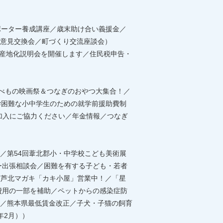
ポーター養成講座／歳末助け合い義援金／
意見交換会／町づくり交流座談会）
ド産地化説明会を開催します／住民税申告・
食べもの映画祭＆つなぎのおやつ大集合！／
学困難な小中学生のための就学前援助費制
加入にご協力ください／年金情報／つなぎ
／第54回葦北郡小・中学校こども美術展
ー出張相談会／困難を有する子ども・若者
／芦北マガキ「カキ小屋」営業中！／「星
費用の一部を補助／ペットからの感染症防
／熊本県最低賃金改正／子犬・子猫の飼育
年2月））