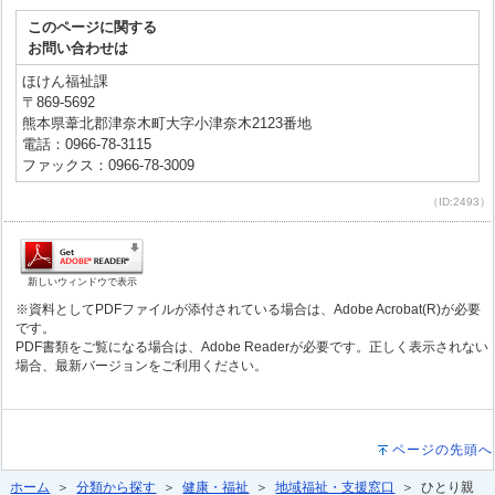
このページに関する
お問い合わせは
ほけん福祉課
〒869-5692
熊本県葦北郡津奈木町大字小津奈木2123番地
電話：0966-78-3115
ファックス：0966-78-3009
（ID:2493）
新しいウィンドウで表示
※資料としてPDFファイルが添付されている場合は、Adobe Acrobat(R)が必要
です。
PDF書類をご覧になる場合は、Adobe Readerが必要です。正しく表示されない
場合、最新バージョンをご利用ください。
ページの先頭へ
ホーム
＞
分類から探す
＞
健康・福祉
＞
地域福祉・支援窓口
＞ ひとり親