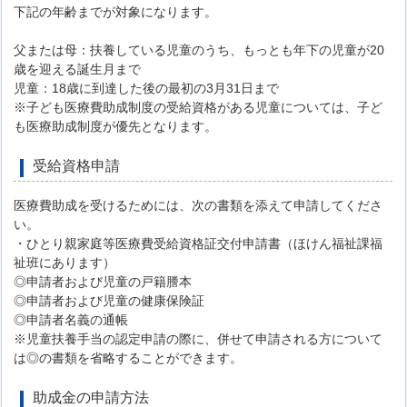
下記の年齢までが対象になります。
父または母：扶養している児童のうち、もっとも年下の児童が20
歳を迎える誕生月まで
児童：18歳に到達した後の最初の3月31日まで
※子ども医療費助成制度の受給資格がある児童については、子ど
も医療助成制度が優先となります。
受給資格申請
医療費助成を受けるためには、次の書類を添えて申請してくださ
い。
・ひとり親家庭等医療費受給資格証交付申請書（ほけん福祉課福
祉班にあります）
◎申請者および児童の戸籍謄本
◎申請者および児童の健康保険証
◎申請者名義の通帳
※児童扶養手当の認定申請の際に、併せて申請される方について
は◎の書類を省略することができます。
助成金の申請方法