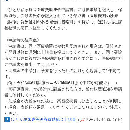
『ひとり親家庭等医療費助成金申請書』に必要事項を記入し、保
険点数、受診者氏名が記入されている領収書（医療機関の診療
（調剤）報酬証明がある場合は省略可）を持参し、ほけん福祉課
福祉班の窓口へ提出してください。
《申請時の注意点》
・申請書は、同じ医療機関に複数月受診された場合は、受診され
た翌月以降に月別に申請書を提出してください。また、同じ受診
者が同じ月に複数の医療機関を利用された場合にも、医療機関別
に申請書を提出してください。
・助成金の申請は、診療を行った月の翌月から起算して1年間で
す。
（例：令和3年6月診療分→令和4年6月まで申請が可能です。）
・高額療養費、附加給付に該当される方は、給付決定通知を申請
書に添付してください。
・助成金が支給された後に、高額療養費に該当することが判明し
た場合、支給額を返還していただくことになりますのでご注意く
ださい。
ひとり親家庭等医療費助成金申請書
（
PDF：95.9キロバイト）