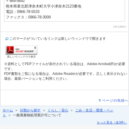
〒869-5692
熊本県葦北郡津奈木町大字小津奈木2123番地
電話：0966-78-5533
ファックス：0966-78-3009
（ID:1684）
このマークがついているリンクは新しいウィンドウで開きます
新しいウィンドウで表示
※資料としてPDFファイルが添付されている場合は、Adobe Acrobat(R)が必要
です。
PDF書類をご覧になる場合は、Adobe Readerが必要です。正しく表示されない
場合、最新バージョンをご利用ください。
ページの先頭へ
ホーム
＞
分類から探す
＞
くらし・安心
＞
ごみ・生活・環境・ペッ
ト
＞ 一般廃棄物処理業許可について
もっと見る（全3件）