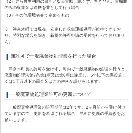
（2）専ら再生利用の目的となる古紙、紙くず、空きびん、古繊維
のみの収集又は運搬を業として行う場合
（3）その他環境省令で定めるもの
※ 津奈木町では現在、安定した収集運搬処理が維持できてお
り、特別な場合を除き、新規の許可申請の受付を行っておりませ
ん。
無許可で一般廃棄物処理業を行った場合
津奈木町長の許可を受けず、町内で一般廃棄物の処理を行うと
廃棄物処理法第7条第1項又は第6項に違反し、5年以下の懲役若し
くは1千万以下の罰金又はこの併科が課せられます。
一般廃棄物処理業許可の更新について
一般廃棄物処理業の許可期間は2年です。2ヶ月前から受け付け
ていますので、更新を希望される場合、早めに更新の手続きをお
願いします。