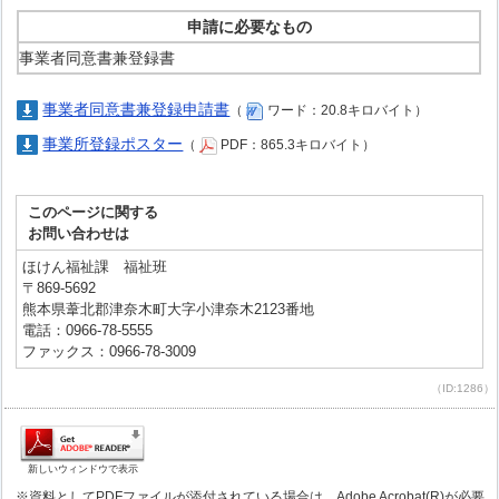
申請に必要なもの
事業者同意書兼登録書
事業者同意書兼登録申請書
（
ワード：20.8キロバイト）
事業所登録ポスター
（
PDF：865.3キロバイト）
このページに関する
お問い合わせは
ほけん福祉課 福祉班
〒869-5692
熊本県葦北郡津奈木町大字小津奈木2123番地
電話：0966-78-5555
ファックス：0966-78-3009
（ID:1286）
新しいウィンドウで表示
※資料としてPDFファイルが添付されている場合は、Adobe Acrobat(R)が必要