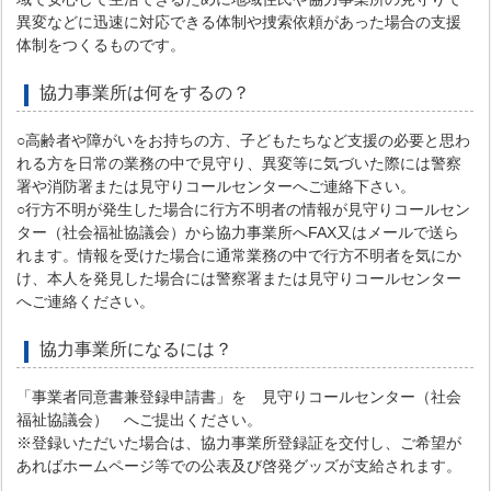
異変などに迅速に対応できる体制や捜索依頼があった場合の支援
体制をつくるものです。
協力事業所は何をするの？
○高齢者や障がいをお持ちの方、子どもたちなど支援の必要と思わ
れる方を日常の業務の中で見守り、異変等に気づいた際には警察
署や消防署または見守りコールセンターへご連絡下さい。
○行方不明が発生した場合に行方不明者の情報が見守りコールセン
ター（社会福祉協議会）から協力事業所へFAX又はメールで送ら
れます。情報を受けた場合に通常業務の中で行方不明者を気にか
け、本人を発見した場合には警察署または見守りコールセンター
へご連絡ください。
協力事業所になるには？
「事業者同意書兼登録申請書」を 見守りコールセンター（社会
福祉協議会） へご提出ください。
※登録いただいた場合は、協力事業所登録証を交付し、ご希望が
あればホームページ等での公表及び啓発グッズが支給されます。